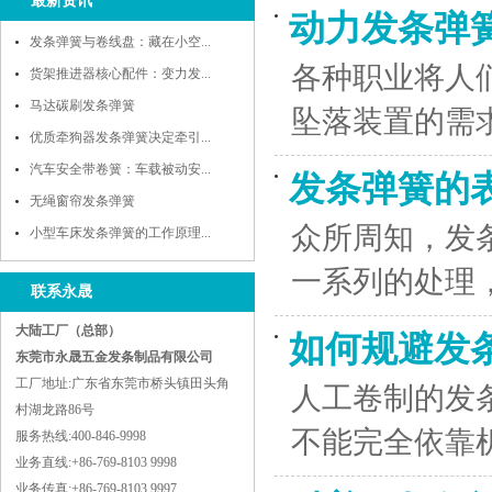
最新资讯
动力发条弹
发条弹簧与卷线盘：藏在小空...
各种职业将人
货架推进器核心配件：变力发...
马达碳刷发条弹簧
坠落装置的需
优质牵狗器发条弹簧决定牵引...
汽车安全带卷簧：车载被动安...
发条弹簧的
无绳窗帘发条弹簧
众所周知，发
小型车床发条弹簧的工作原理...
一系列的处理
联系永晟
大陆工厂（总部）
如何规避发
东莞市永晟五金发条制品有限公司
工厂地址:广东省东莞市桥头镇田头角
人工卷制的发
村湖龙路86号
不能完全依靠
服务热线:400-846-9998
业务直线:+86-769-8103 9998
业务传真:+86-769-8103 9997