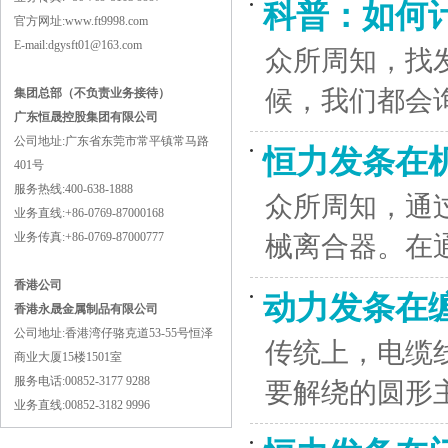
科普：如何
官方网址:www.ft9998.com
E-mail:dgysft01@163.com
众所周知，找
候，我们都会
集团总部（不负责业务接待）
广东恒晟控股集团有限公司
公司地址:广东省东莞市常平镇常马路
恒力发条在
401号
服务热线:400-638-1888
众所周知，通
业务直线:+86-0769-87000168
业务传真:+86-0769-87000777
械离合器。在
香港公司
动力发条在
香港永晟金属制品有限公司
公司地址:香港湾仔骆克道53-55号恒泽
传统上，电缆
商业大厦15楼1501室
服务电话:00852-3177 9288
要解绕的圆形
业务直线:00852-3182 9996