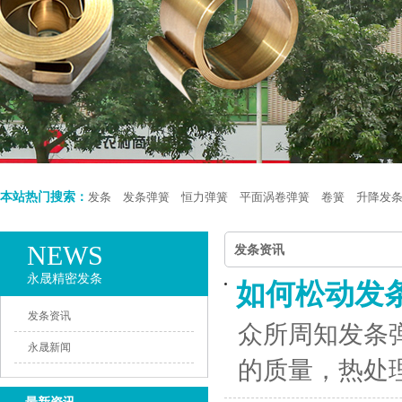
本站热门搜索：
发条
发条弹簧
恒力弹簧
平面涡卷弹簧
卷簧
升降发
NEWS
发条资讯
永晟精密发条
如何松动发
发条资讯
众所周知发条
永晟新闻
的质量，热处